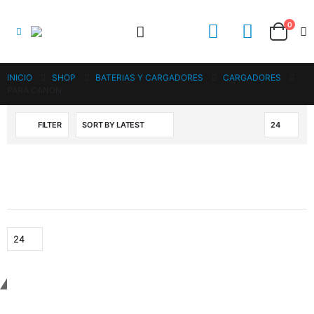
0
INICIO
SHOP
BATERIAS Y CARGADORES
CARGADORES
PARA CANON
FILTER
Ponte en contacto