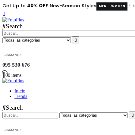
Get Up to
40% OFF
New-Season Styles
* L
MEN
WOMEN
Search
LLAMANOS
095 530 676
0
0 items
Inicio
Tienda
Search
LLAMANOS