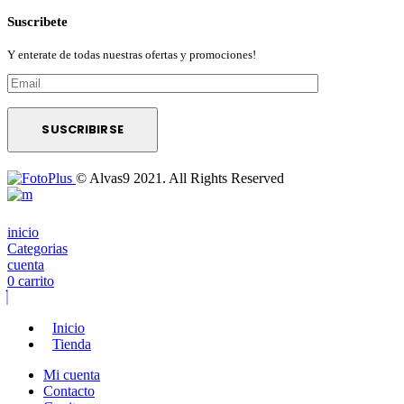
Suscribete
Y enterate de todas nuestras ofertas y promociones!
© Alvas9 2021. All Rights Reserved
inicio
Categorias
cuenta
0
carrito
Inicio
Tienda
Mi cuenta
Contacto