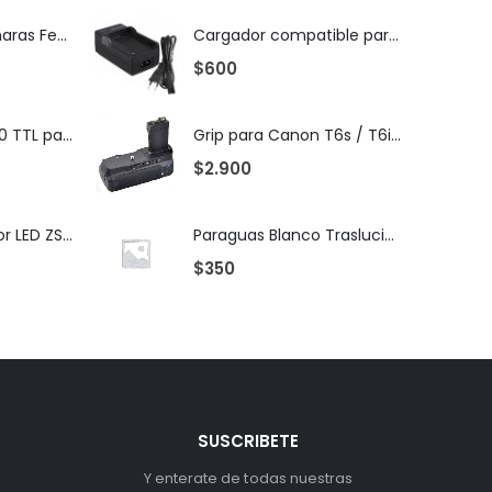
Monitor para cámaras Feellworld FW759
Cargador compatible para Baterias Sony Serie NP-F..
$
600
Flash Godox TT350 TTL para Nikon
Grip para Canon T6s / T6i / 760D / 750D / X8i
$
2.900
Iluminador Bi-Color LED ZSYB 120B
Paraguas Blanco Traslucido 83 cm de Diametro
$
350
SUSCRIBETE
Y enterate de todas nuestras