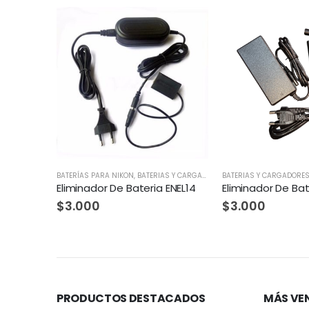
Y CARGADORES
BATERIAS Y CARGADORES
,
VARIOS
,
BATERÍAS PARA NIKON
BATERÍAS PARA NIKON
,
VARIOS
,
BA
 ENEL14
Eliminador De Bateria Nikon ENEL25
$
3.000
$
1.600
PRODUCTOS DESTACADOS
MÁS VE