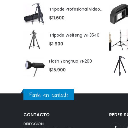
Trípode Profesional Video Weifeng WF717
$
11.600
Tripode Weifeng WF3540
$
1.900
Flash Yongnuo YN200
$
15.900
Ponte en contacto
CONTACTO
REDES S
DIRECCIÓN: