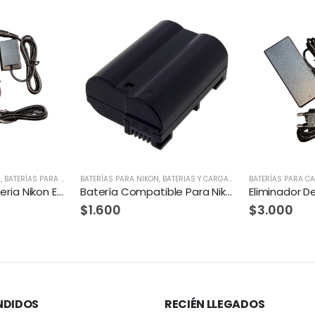
TERIAS Y CARGADORES
BATERÍAS PARA CANON
,
BATERIAS Y CARGADORES
BATERÍAS PARA C
,
PARA SONY / F
Batería Compatible Para Nikon ENEL15
Eliminador De Bateria Canon LPE17
$
3.000
$
1.600
NDIDOS
RECIÉN LLEGADOS