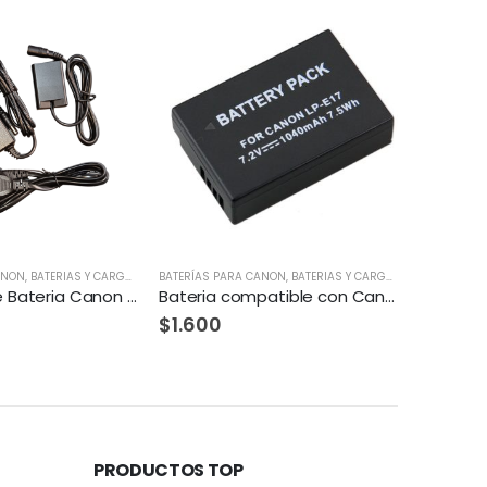
ANON
OCOS LED
,
BATERIAS Y CARGADORES
,
VARIOS
BATERÍAS PARA CANON
,
BATERIAS Y CARGADORES
BATERIAS Y
,
PARA SON
Bateria compatible con Canon LPE17 1500 mAh
Eliminador De Bateria Canon LPE12
Eliminad
$
3.000
$
2.750
PRODUCTOS TOP