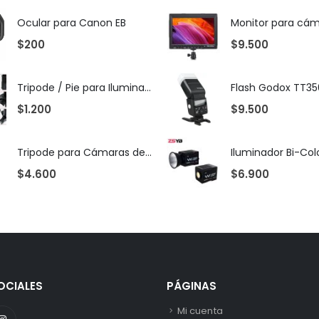
Ocular para Canon EB
$
200
$
9.500
Tripode / Pie para Iluminación 2 mts
$
1.200
$
9.500
Tripode para Cámaras de Foto y Vídeo WF-6663A
$
4.600
$
6.900
OCIALES
PÁGINAS
Mi cuenta