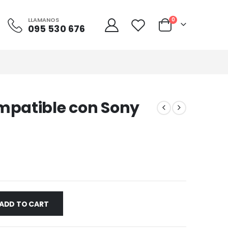
LLAMANOS
0
095 530 676
mpatible con Sony
ADD TO CART