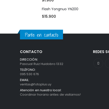
$
1.900
Flash Yongnuo YN200
$
15.900
Ponte en contacto
CONTACTO
REDES S
DIRECCIÓN:
Pascual Ruiz Huidobro 1332
TELÉFONO:
095 530 676
EMAIL:
ventas@fotoplus.uy
Atención en nuestro local:
Coordinar horario antes de visitarnos!