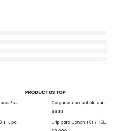
PRODUCTOS TOP
Monitor para cámaras Feellworld FW759
Cargador compatible para Baterias Sony Serie NP-F..
$
600
Flash Godox TT350 TTL para Nikon
Grip para Canon T6s / T6i / 760D / 750D / X8i