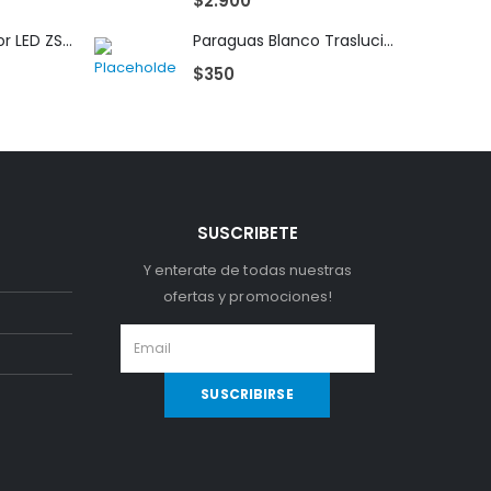
$
2.900
Iluminador Bi-Color LED ZSYB 120B
Paraguas Blanco Traslucido 83 cm de Diametro
$
350
SUSCRIBETE
Y enterate de todas nuestras
ofertas y promociones!