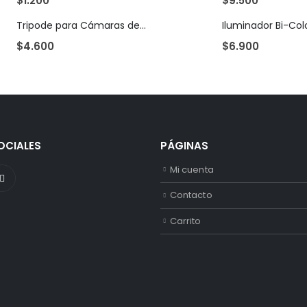
$
1.200
$
9.500
Tripode para Cámaras de Foto y Vídeo WF-6663A
$
4.600
$
6.900
OCIALES
PÁGINAS
Mi cuenta
Contacto
Carrito