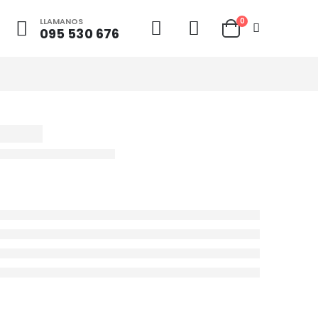
LLAMANOS
0
095 530 676