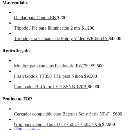
Más vendidos
Ocular para Canon EB
$
200
Tripode / Pie para Iluminación 2 mts
$
1.200
Tripode para Cámaras de Foto y Vídeo WF-6663A
$
4.600
Recién llegados
Monitor para cámaras Feellworld FW759
$
9.500
Flash Godox TT350 TTL para Nikon
$
9.500
Iluminador Bi-Color LED ZSYB 120B
$
6.900
Productos TOP
Cargador compatible para Baterias Sony Serie NP-F..
$
600
Grip para Canon T6s / T6i / 760D / 750D / X8i
$
2.900