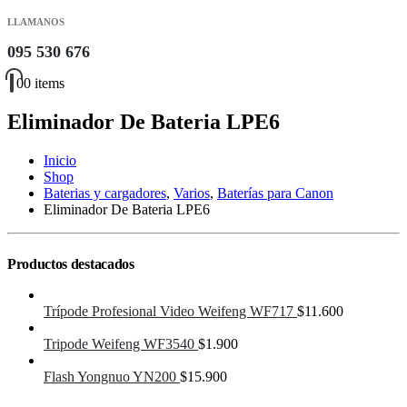
LLAMANOS
095 530 676
0
0 items
Eliminador De Bateria LPE6
Inicio
Shop
Baterias y cargadores
,
Varios
,
Baterías para Canon
Eliminador De Bateria LPE6
Productos destacados
Trípode Profesional Video Weifeng WF717
$
11.600
Tripode Weifeng WF3540
$
1.900
Flash Yongnuo YN200
$
15.900