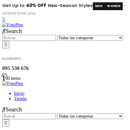
Get Up to
40% OFF
New-Season Styles
*
MEN
WOMEN
Limited time only.
Search
LLAMANOS
095 530 676
0
0 items
Inicio
Tienda
Search