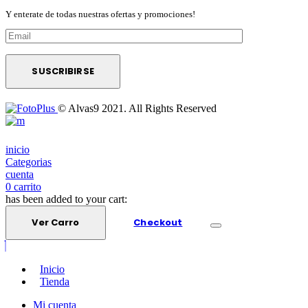
Y enterate de todas nuestras ofertas y promociones!
© Alvas9 2021. All Rights Reserved
inicio
Categorias
cuenta
0
carrito
has been added to your cart:
Ver Carro
Checkout
Inicio
Tienda
Mi cuenta