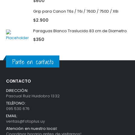
$
600
Grip para Canon T6s / T6i / 760D / 750D / X8i
$
2.900
Paraguas Blanco Traslucido 83 cm de Diametro
$
350
Ponte en contacto
CONTACTO
DIRECCIÓN:
Pascual Ruiz Huidobro 1332
TELÉFONO:
095 530 676
EMAIL:
ventas@fotoplus.uy
Atención en nuestro local:
Coordinar horario antes de visitarnos!