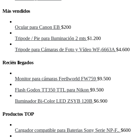
Más vendidos
Ocular para Canon EB
$
200
Tripode / Pie para Iluminación 2 mts
$
1.200
Tripode para Cámaras de Foto y Vídeo WF-6663A
$
4.600
Recién llegados
Monitor para cámaras Feellworld FW759
$
9.500
Flash Godox TT350 TTL para Nikon
$
9.500
Iluminador Bi-Color LED ZSYB 120B
$
6.900
Productos TOP
Cargador compatible para Baterias Sony Serie NP-F..
$
600