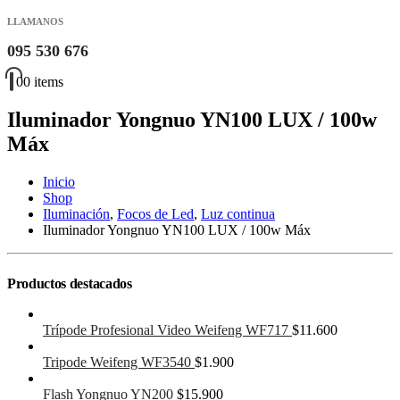
LLAMANOS
095 530 676
0
0 items
Iluminador Yongnuo YN100 LUX / 100w
Máx
Inicio
Shop
Iluminación
,
Focos de Led
,
Luz continua
Iluminador Yongnuo YN100 LUX / 100w Máx
Productos destacados
Trípode Profesional Video Weifeng WF717
$
11.600
Tripode Weifeng WF3540
$
1.900
Flash Yongnuo YN200
$
15.900