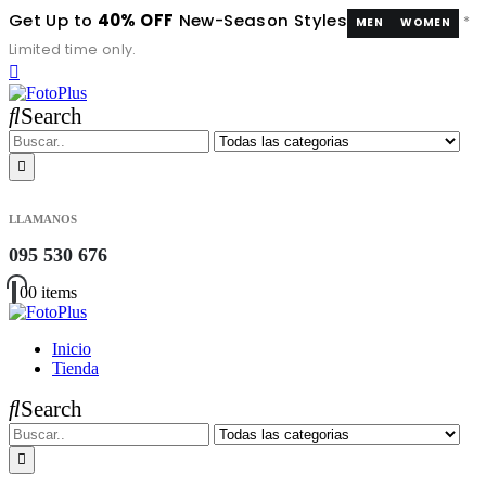
Get Up to
40% OFF
New-Season Styles
*
MEN
WOMEN
Limited time only.
Search
LLAMANOS
095 530 676
0
0 items
Inicio
Tienda
Search