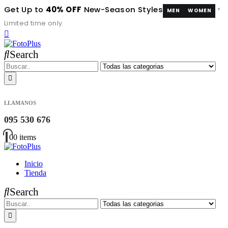
Get Up to
40% OFF
New-Season Styles
*
MEN
WOMEN
Limited time only.
Search
LLAMANOS
095 530 676
0
0 items
Inicio
Tienda
Search