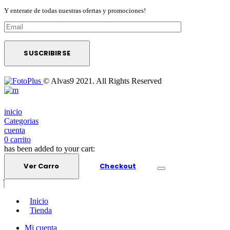
Y enterate de todas nuestras ofertas y promociones!
© Alvas9 2021. All Rights Reserved
inicio
Categorias
cuenta
0
carrito
has been added to your cart:
Ver Carro
Checkout
Inicio
Tienda
Mi cuenta