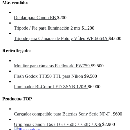
Más vendidos
Ocular para Canon EB
$
200
Tripode / Pie para Iluminación 2 mts
$
1.200
Tripode para Cámaras de Foto y Vídeo WF-6663A
$
4.600
Recién llegados
Monitor para cámaras Feellworld FW759
$
9.500
Flash Godox TT350 TTL para Nikon
$
9.500
Iluminador Bi-Color LED ZSYB 120B
$
6.900
Productos TOP
Cargador compatible para Baterias Sony Serie NP-F..
$
600
Grip para Canon T6s / T6i / 760D / 750D / X8i
$
2.900